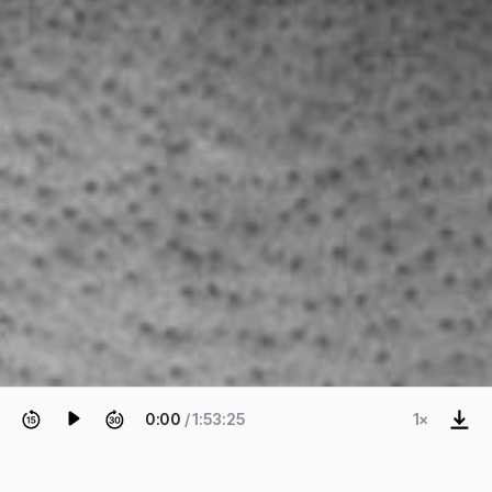
0:00
/ 1:53:25
1×